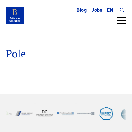
Blog
Jobs
EN
Searc
for:
Auf direktem Weg zur
Pole
Position
Exzellentes Netzwerk für massgeschneiderte
Executives-, Experts- & Verwaltungsrat-Search Lösungen
in der Life Science-Branche.