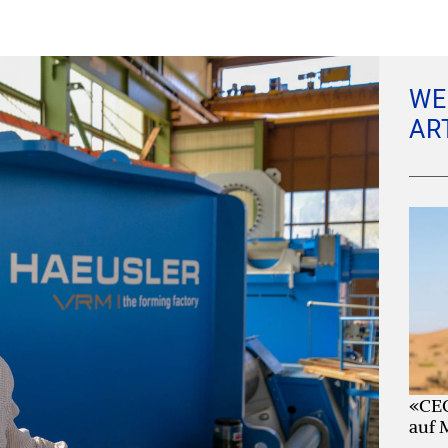
WE
AR
«CEO
auf 