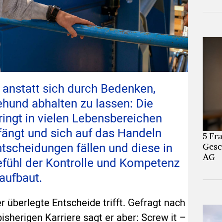
anstatt sich durch Bedenken,
hund abhalten zu lassen: Die
bringt in vielen Lebensbereichen
fängt und sich auf das Handeln
5 Fr
ntscheidungen fällen und diese in
Gesc
AG
efühl der Kontrolle und Kompetenz
aufbaut.
r überlegte Entscheide trifft. Gefragt nach
sherigen Karriere sagt er aber: Screw it –