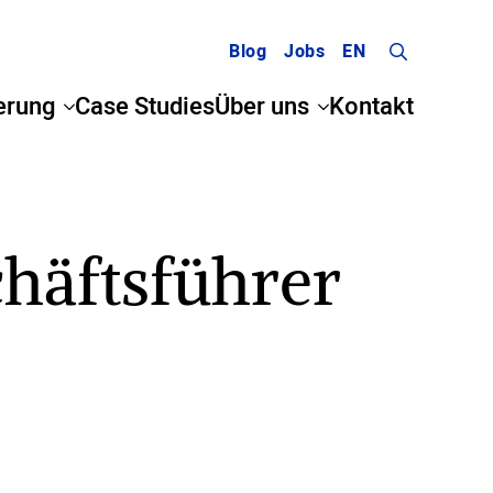
Blog
Jobs
EN
Search
erung
Case Studies
Über uns
Kontakt
for:
chäftsführer