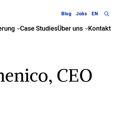
Blog
Jobs
EN
Search
erung
Case Studies
Über uns
Kontakt
for:
menico, CEO