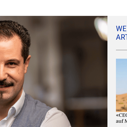
WE
AR
«CEO
auf 