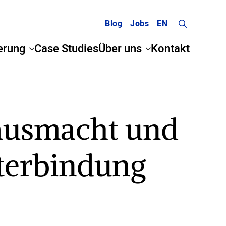
Blog
Jobs
EN
Search
erung
Case Studies
Über uns
Kontakt
for:
 ausmacht und
iterbindung