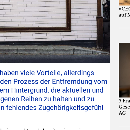
«CEO
auf 
aben viele Vorteile, allerdings
enden Prozess der Entfremdung vom
sem Hintergrund, die aktuellen und
eigenen Reihen zu halten und zu
5 Fr
in fehlendes Zugehörigkeitsgefühl
Gesc
AG