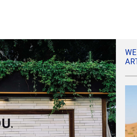
WE
AR