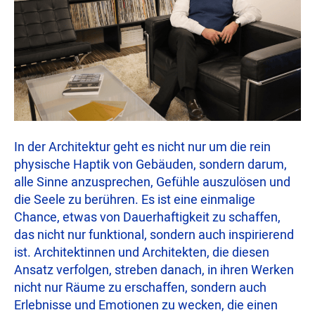
In der Architektur geht es nicht nur um die rein
physische Haptik von Gebäuden, sondern darum,
alle Sinne anzusprechen, Gefühle auszulösen und
die Seele zu berühren. Es ist eine einmalige
Chance, etwas von Dauerhaftigkeit zu schaffen,
das nicht nur funktional, sondern auch inspirierend
ist. Architektinnen und Architekten, die diesen
Ansatz verfolgen, streben danach, in ihren Werken
nicht nur Räume zu erschaffen, sondern auch
Erlebnisse und Emotionen zu wecken, die einen