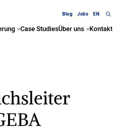
Blog
Jobs
EN
Search
erung
Case Studies
Über uns
Kontakt
for:
chsleiter
AGEBA