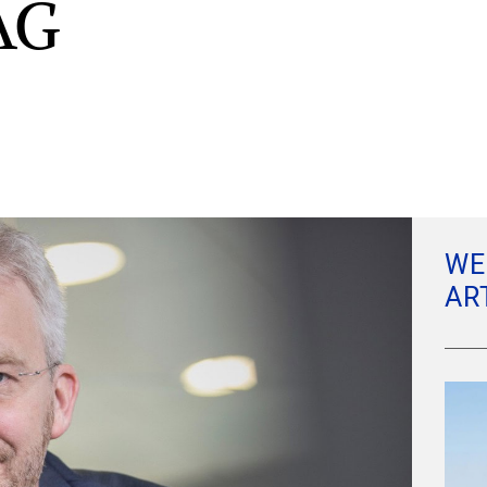
AG
WE
AR