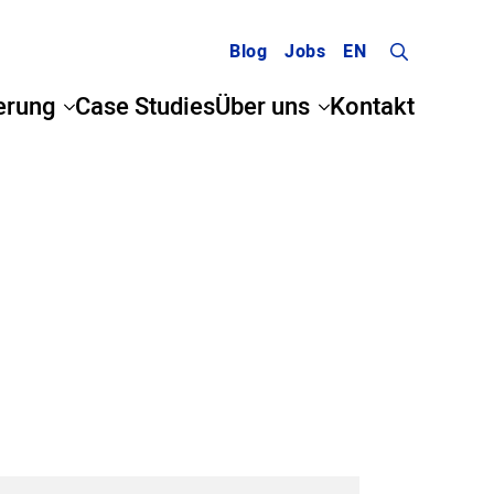
Blog
Jobs
EN
Search
erung
Case Studies
Über uns
Kontakt
for: